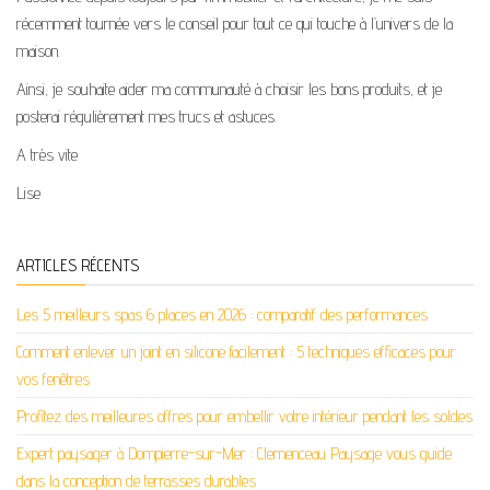
récemment tournée vers le conseil pour tout ce qui touche à l’univers de la
maison.
Ainsi, je souhaite aider ma communauté à choisir les bons produits, et je
posterai régulièrement mes trucs et astuces.
A très vite
Lise
ARTICLES RÉCENTS
Les 5 meilleurs spas 6 places en 2026 : comparatif des performances
Comment enlever un joint en silicone facilement : 5 techniques efficaces pour
vos fenêtres
Profitez des meilleures offres pour embellir votre intérieur pendant les soldes
Expert paysager à Dompierre-sur-Mer : Clemenceau Paysage vous guide
dans la conception de terrasses durables