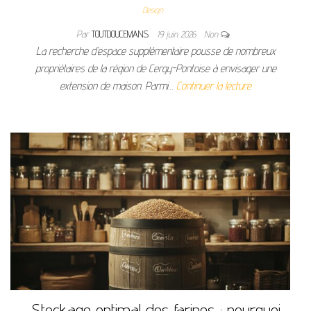
Design
Par
TOUTDOUCEMANS
19 juin 2026
Non
La recherche d’espace supplémentaire pousse de nombreux
propriétaires de la région de Cergy-Pontoise à envisager une
extension de maison. Parmi…
Continuer la lecture
Stockage optimal des farines : pourquoi