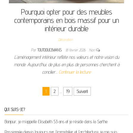
Pourquoi opter pour des meubles
contemporains en bois massif pour un
intérieur durable
Décoration
Par
TOUTDOUCEMANS
18 février 2026
Non
L’aménagement intérieur reflète nos valeurs et notre vision du
monde. Aujourd’hui, de plus en plus de personnes cherchent à
concilier…
Continuer la lecture
Pagination des publications
1
2
…
19
Suivant
QUI SUIS-JE?
Bonjour, je m’appelle Elisabeth 53 ans et je réside dans la Sarthe.
Passionnée depuis toujours par l’immobilier et l’architecture, je me suis