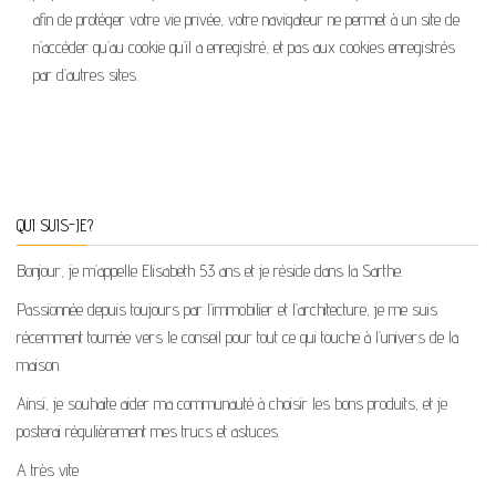
afin de protéger votre vie privée, votre navigateur ne permet à un site de
n’accéder qu’au cookie qu’il a enregistré, et pas aux cookies enregistrés
par d’autres sites.
QUI SUIS-JE?
Bonjour, je m’appelle Elisabeth 53 ans et je réside dans la Sarthe.
Passionnée depuis toujours par l’immobilier et l’architecture, je me suis
récemment tournée vers le conseil pour tout ce qui touche à l’univers de la
maison.
Ainsi, je souhaite aider ma communauté à choisir les bons produits, et je
posterai régulièrement mes trucs et astuces.
A très vite