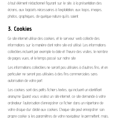
à tout élément rédactionnel figurant sur le site, à la présentation des
écrans, aux logiciels nécessaires à l’exploitation, aux logos, images,
photos, graphiques, de quelque nature qu’ils soient.
3. Cookies
Ce site internet utilise des cookies, et le serveur web collecte des
informations sur la manière dont notre site est utilisé. Les informations
collectées incluent par exemple la date et l’heure des visites, le nombre
de pages vues, et le temps passé sur notre site.
Les informations collectées ne seront pas utilisées à d’autres fins, et en
particulier ne seront pas utilisées à des fins commerciales sans
autorisation de votre part.
Les cookies sont des petits fichiers textes, qui incluent un identifiant
anonyme. Quand vous visitez un site internet, ce site demande à votre
ordinateur l’autorisation d’enregistrer ce fichier dans un répertoire de
votre disque dur dédié aux cookies. Chaque site peut enregistrer son
propre cookie si les paramètres de votre navigateur le permettent, mais,