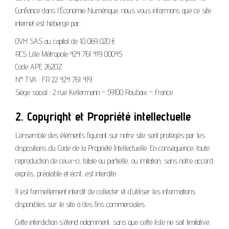
Confiance dans l’Économie Numérique, nous vous informons que ce site
internet est hébergé par :
OVH SAS au capital de 10 069 020 €
RCS Lille Métropole 424 761 419 00045
Code APE 2620Z
N° TVA : FR 22 424 761 419
Siège social : 2 rue Kellermann – 59100 Roubaix – France
2. Copyright et Propriété intellectuelle
L’ensemble des éléments figurant sur notre site sont protégés par les
dispositions du Code de la Propriété Intellectuelle. En conséquence, toute
reproduction de ceux-ci, totale ou partielle, ou imitation, sans notre accord
exprès, préalable et écrit, est interdite.
Il est formellement interdit de collecter et d’utiliser les informations
disponibles sur le site à des fins commerciales.
Cette interdiction s’étend notamment, sans que cette liste ne soit limitative,