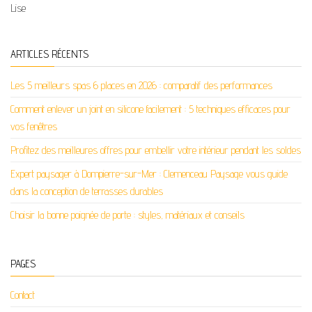
Lise
ARTICLES RÉCENTS
Les 5 meilleurs spas 6 places en 2026 : comparatif des performances
Comment enlever un joint en silicone facilement : 5 techniques efficaces pour
vos fenêtres
Profitez des meilleures offres pour embellir votre intérieur pendant les soldes
Expert paysager à Dompierre-sur-Mer : Clemenceau Paysage vous guide
dans la conception de terrasses durables
Choisir la bonne poignée de porte : styles, matériaux et conseils
PAGES
Contact