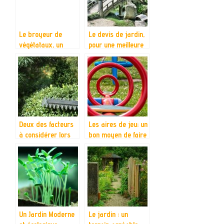
Le broyeur de
Le devis de jardin,
végétataux, un
pour une meilleure
appareil adapté à
mise en place d’un
l’entretien du jardin
jardin
et déchets
végétaux
Deux des facteurs
Les aires de jeu; un
à considérer lors
bon moyen de faire
de l’achat d’un
plaisir à vos
taille-haie : Type et
enfants sans
matériau
prendre de risques
Un Jardin Moderne
Le jardin : un