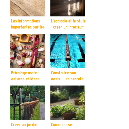
Les informations
L’ecologie et le style
importantes sur les
: creer un interieur
chemins en bois
respectueux de
l’environnement
Bricolage malin :
Construire son
astuces et idees
oasis : Les secrets
pour embellir votre
d’une installation de
maison et jardin
piscine reussie
Créer un jardin
Comment se