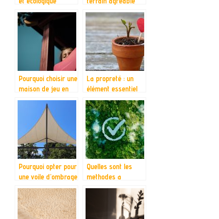
et écologique
terrain agréable
pour un pique-nique
Pourquoi choisir une
La propreté : un
maison de jeu en
élément essentiel
bois pour enfants ?
pour rester en
bonne santé
Pourquoi opter pour
Quelles sont les
une voile d’ombrage
methodes a
?
adopter pour
assurer la
protection de
l’environnement ?