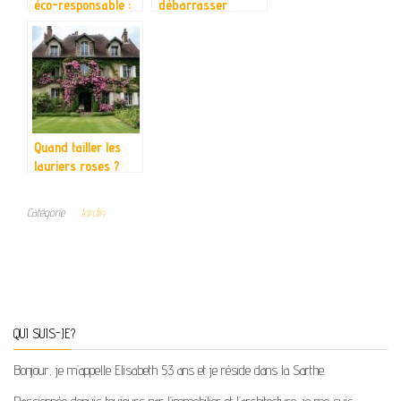
éco-responsable :
débarrasser
un guide pour
efficacement du
cultiver en
cafard de jardin
harmonie avec la
avec des méthodes
nature
naturelles
Quand tailler les
lauriers roses ?
[GUIDE] pour
faconner de jeunes
Catégorie
Jardin
plants vigoureux
QUI SUIS-JE?
Bonjour, je m’appelle Elisabeth 53 ans et je réside dans la Sarthe.