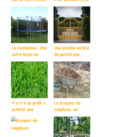
de jardin
le spa gonflable
Le trampoline : Une
Une grande variété
autre façon de
de portail aux
s’amuser pour vos
critères bien
enfants
distincts
Y a-t-il un profit à
Le broyeur de
acheter une
végétaux, un
débroussailleuse
appareil pour
électrique filaire?
simplifier le
ramassage de
déchets