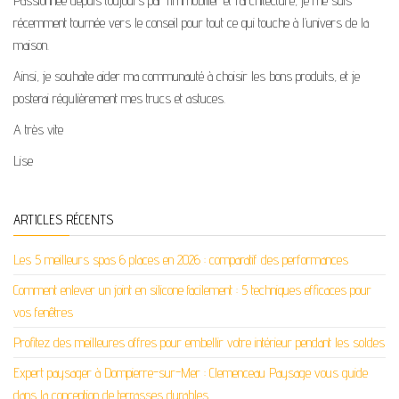
Passionnée depuis toujours par l’immobilier et l’architecture, je me suis
récemment tournée vers le conseil pour tout ce qui touche à l’univers de la
maison.
Ainsi, je souhaite aider ma communauté à choisir les bons produits, et je
posterai régulièrement mes trucs et astuces.
A très vite
Lise
ARTICLES RÉCENTS
Les 5 meilleurs spas 6 places en 2026 : comparatif des performances
Comment enlever un joint en silicone facilement : 5 techniques efficaces pour
vos fenêtres
Profitez des meilleures offres pour embellir votre intérieur pendant les soldes
Expert paysager à Dompierre-sur-Mer : Clemenceau Paysage vous guide
dans la conception de terrasses durables