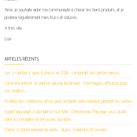
Ainsi, je souhaite aider ma communauté à choisir les bons produits, et je
posterai régulièrement mes trucs et astuces.
A très vite
Lise
ARTICLES RÉCENTS
Les 5 meilleurs spas 6 places en 2026 : comparatif des performances
Comment enlever un joint en silicone facilement : 5 techniques efficaces pour
vos fenêtres
Profitez des meilleures offres pour embellir votre intérieur pendant les soldes
Expert paysager à Dompierre-sur-Mer : Clemenceau Paysage vous guide
dans la conception de terrasses durables
Choisir la bonne poignée de porte : styles, matériaux et conseils