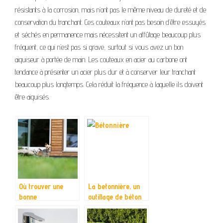
résistants à la corrosion, mais n’ont pas le même niveau de dureté et de
conservation du tranchant. Ces couteaux n’ont pas besoin d’être essuyés
et séchés en permanence mais nécessitent un affûtage beaucoup plus
fréquent, ce qui n’est pas si grave, surtout si vous avez un bon
aiguiseur à portée de main. Les couteaux en acier au carbone ont
tendance à présenter un acier plus dur et à conserver leur tranchant
beaucoup plus longtemps. Cela réduit la fréquence à laquelle ils doivent
être aiguisés.
Où trouver une
La betonnière, un
bonne
outillage de béton
débroussailleuse
idéal pour les
thermique?
grands chantiers