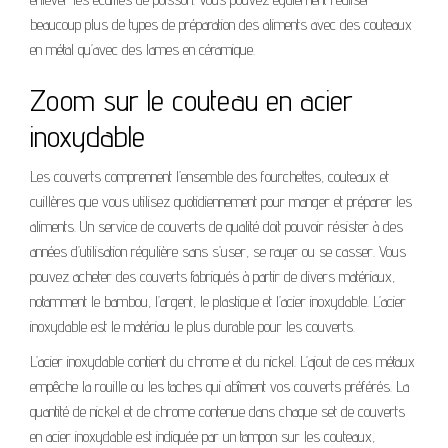
beaucoup plus de types de préparation des aliments avec des couteaux
en métal qu’avec des lames en céramique.
Zoom sur le couteau en acier
inoxydable
Les couverts comprennent l’ensemble des fourchettes, couteaux et
cuillères que vous utilisez quotidiennement pour manger et préparer les
aliments. Un service de couverts de qualité doit pouvoir résister à des
années d’utilisation régulière sans s’user, se rayer ou se casser. Vous
pouvez acheter des couverts fabriqués à partir de divers matériaux,
notamment le bambou, l’argent, le plastique et l’acier inoxydable. L’acier
inoxydable est le matériau le plus durable pour les couverts.
L’acier inoxydable contient du chrome et du nickel. L’ajout de ces métaux
empêche la rouille ou les taches qui abîment vos couverts préférés. La
quantité de nickel et de chrome contenue dans chaque set de couverts
en acier inoxydable est indiquée par un tampon sur les couteaux,