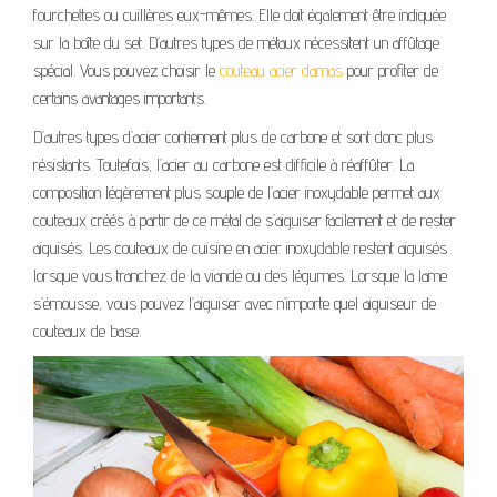
fourchettes ou cuillères eux-mêmes. Elle doit également être indiquée
sur la boîte du set. D’autres types de métaux nécessitent un affûtage
spécial. Vous pouvez choisir le
couteau acier damas
pour profiter de
certains avantages importants.
D’autres types d’acier contiennent plus de carbone et sont donc plus
résistants. Toutefois, l’acier au carbone est difficile à réaffûter. La
composition légèrement plus souple de l’acier inoxydable permet aux
couteaux créés à partir de ce métal de s’aiguiser facilement et de rester
aiguisés. Les couteaux de cuisine en acier inoxydable restent aiguisés
lorsque vous tranchez de la viande ou des légumes. Lorsque la lame
s’émousse, vous pouvez l’aiguiser avec n’importe quel aiguiseur de
couteaux de base.