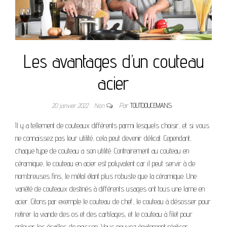
Les avantages d’un couteau
acier
20 janvier 2022
Non
Par
TOUTDOUCEMANS
Il y a tellement de couteaux différents parmi lesquels choisir, et si vous
ne connaissez pas leur utilité, cela peut devenir délicat. Cependant,
chaque type de couteau a son utilité. Contrairement au couteau en
céramique, le couteau en acier est polyvalent car il peut servir à de
nombreuses fins, le métal étant plus robuste que la céramique. Une
variété de couteaux destinés à différents usages ont tous une lame en
acier. Citons par exemple le couteau de chef, le couteau à désosser pour
retirer la viande des os et des cartilages, et le couteau à filet pour
enlever les écailles de poisson. Vous pouvez également réaliser