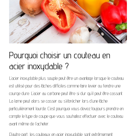
Pourquoi choisir un couteau en
acier inoxydable ?
L’acier inoxydable plus souple peut être un avantage lorsque le couteau
est utilisé pour des tâches difficiles comme faire levier ou fendre une
courge dure. L’acier au carbone peut être si dur qu’il peut être cassant.
La lame peut alors se casser ou s’ébrécher lors d’une tâche
particulièrement lourde. C’est pourquoi vous devez toujours prendre en
compte le type de coupe que vous souhaitez effectuer avec le couteau
avant même de l’acheter.
D’autre part, les couteaux en acier inoxydable sont extrêmement