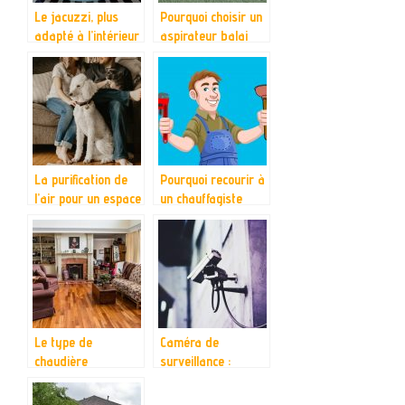
Le jacuzzi, plus
Pourquoi choisir un
adapté à l’intérieur
aspirateur balai
qu’à l’extérieur
La purification de
Pourquoi recourir à
l’air pour un espace
un chauffagiste
de vie sain
qualifié ?
Le type de
Caméra de
chaudière
surveillance :
avantageux pour
comment ça
vous : la chaudière
fonctionne ?