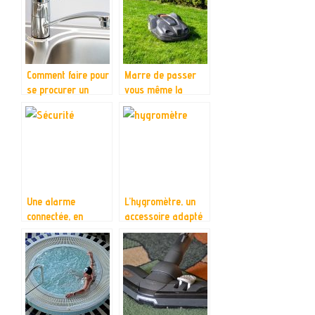
Comment faire pour
Marre de passer
se procurer un
vous même la
mitigeur de cuisine
tondeuse ? Achetez
de haute qualité ?
donc un robot à la
place
Une alarme
L’hygromètre, un
connectée, en
accessoire adapté
découdre avec les
à la mesure de
cas de vols et
l’humidité
d’effractions