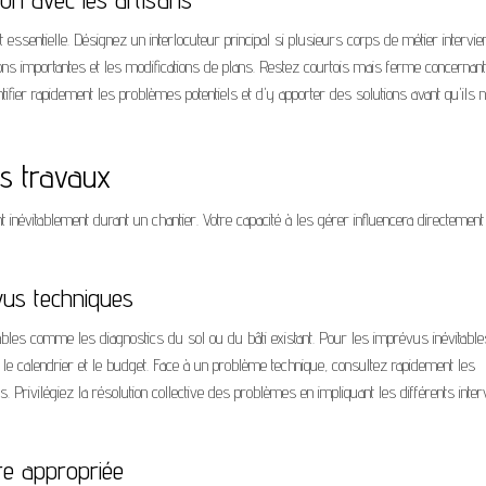
essentielle. Désignez un interlocuteur principal si plusieurs corps de métier intervie
ions importantes et les modifications de plans. Restez courtois mais ferme concernan
ifier rapidement les problèmes potentiels et d'y apporter des solutions avant qu'ils 
es travaux
névitablement durant un chantier. Votre capacité à les gérer influencera directement
vus techniques
ables comme les diagnostics du sol ou du bâti existant. Pour les imprévus inévitable
e calendrier et le budget. Face à un problème technique, consultez rapidement les
 Privilégiez la résolution collective des problèmes en impliquant les différents inte
ère appropriée