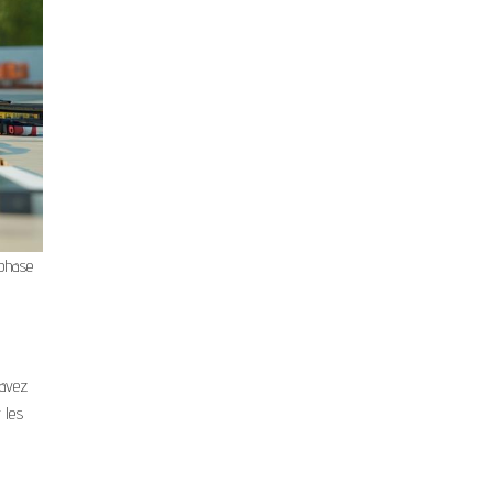
 phase
 avez
 les