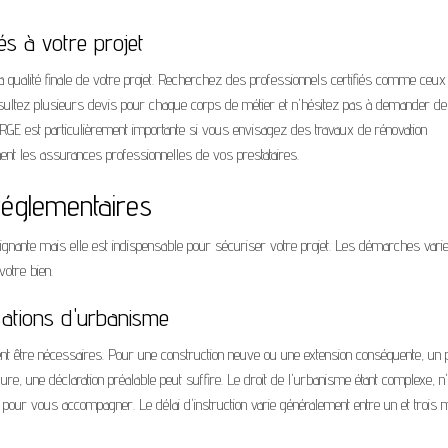
és à votre projet
a qualité finale de votre projet. Recherchez des professionnels certifiés comme ceux 
 Consultez plusieurs devis pour chaque corps de métier et n'hésitez pas à demander d
on RGE est particulièrement importante si vous envisagez des travaux de rénovation
ment les assurances professionnelles de vos prestataires.
réglementaires
gnante mais elle est indispensable pour sécuriser votre projet. Les démarches varie
votre bien.
sations d'urbanisme
vent être nécessaires. Pour une construction neuve ou une extension conséquente, un
e, une déclaration préalable peut suffire. Le droit de l'urbanisme étant complexe, n
r pour vous accompagner. Le délai d'instruction varie généralement entre un et trois 