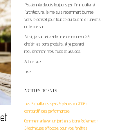
Passionnée depuis toujours par l’immobilier et
l’architecture, je me suis récemment tournée
vers le conseil pour tout ce qui touche à l’univers
de la maison.
Ainsi, je souhaite aider ma communauté à
choisir les bons produits, et je posterai
régulièrement mes trucs et astuces.
A très vite
Lise
ARTICLES RÉCENTS
Les 5 meilleurs spas 6 places en 2026 :
comparatif des performances
et
Comment enlever un joint en silicone facilement :
5 techniques efficaces pour vos fenêtres