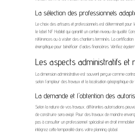
La sélection des professionnels adapt
Le choix des artisans et professionnels est déterminant pour l
le label NF Habitat qui garantit un certain niveau de qualité.
références ou à visiter des chantiers terminés. La certificati
énergétique pour bénéficier d'aides financières. Vérifiez égale
Les aspects administratifs et 
La dimension administrative est souvent perçue comme contrai
selon l'ampleur des travaux et la localisation géographique de 
La demande et l'obtention des autori
Selon la nature de vos travaux, différentes autorisations peu
de construire sera exigé. Pour des travaux de moindre envergur
pas à consulter un professionnel spécialisé en droit immobilie
intégrez cette temporalité dans votre planning global.