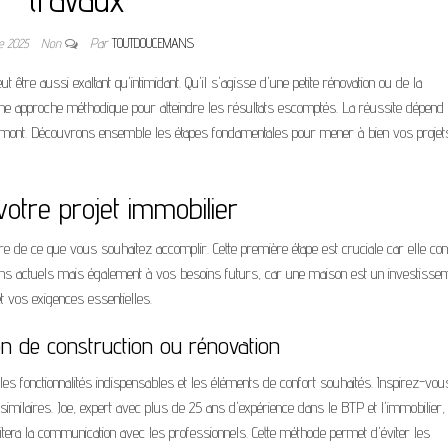
re 2025
Non
Par
TOUTDOUCEMANS
 être aussi exaltant qu'intimidant. Qu'il s'agisse d'une petite rénovation ou de la
une approche méthodique pour atteindre les résultats escomptés. La réussite dépend
 en amont. Découvrons ensemble les étapes fondamentales pour mener à bien vos projet
otre projet immobilier
 de ce que vous souhaitez accomplir. Cette première étape est cruciale car elle con
oins actuels mais également à vos besoins futurs, car une maison est un investisse
et vos exigences essentielles.
on de construction ou rénovation
 les fonctionnalités indispensables et les éléments de confort souhaités. Inspirez-vou
 similaires. Joe, expert avec plus de 25 ans d'expérience dans le BTP et l'immobilier,
litera la communication avec les professionnels. Cette méthode permet d'éviter les