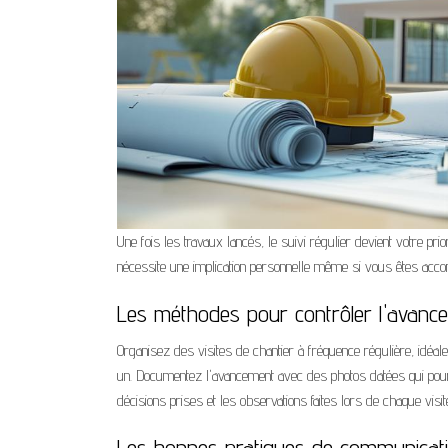
Une fois les travaux lancés, le suivi régulier devient votre prio
nécessite une implication personnelle même si vous êtes acc
Les méthodes pour contrôler l'avanc
Organisez des visites de chantier à fréquence régulière, idé
un. Documentez l'avancement avec des photos datées qui pourro
décisions prises et les observations faites lors de chaque visite.
Les bonnes pratiques de communicati