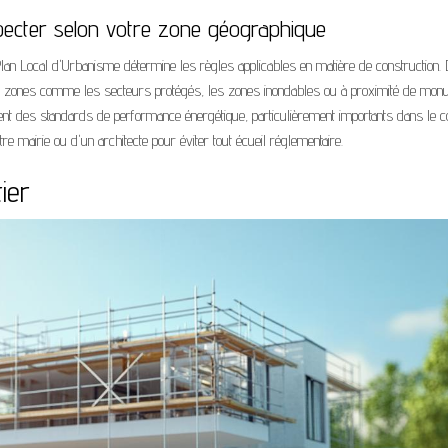
pecter selon votre zone géographique
 Plan Local d'Urbanisme détermine les règles applicables en matière de construction.
nes zones comme les secteurs protégés, les zones inondables ou à proximité de mo
nt des standards de performance énergétique, particulièrement importants dans le c
e mairie ou d'un architecte pour éviter tout écueil réglementaire.
ier