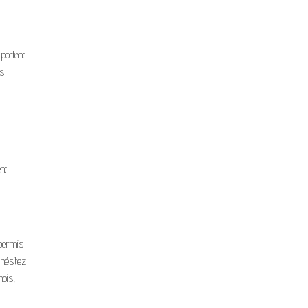
portant
es
nt
 permis
'hésitez
mois,