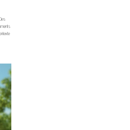
 Des
numents
ontexte