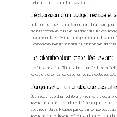
malentendus et de concrétiser vos attentes.
L'élaboration d'un budget réaliste et
Le budget constitue le cadre financier dans lequel votre projet
négligés comme les frais d'études préalables, les assurances
recommandent de prévoir une marge de sécurité d'au moins 
l'aménagement intérieur et extérieur. Un budget bien structur
La planification détaillée avan
Une fois votre vision définie et votre budget établi, la planific
logique et d'éviter les retards ou les reprises coûteuses. Cet
L'organisation chronologique des dif
Établissez un calendrier réaliste en divisant votre projet en
travaux d'électricité, de plomberie et d'isolation, puis termi
d'éventuels retards. N'oubliez pas de tenir compte des délais 
travaux comme les travaux extérieurs ou le coulage du béton.