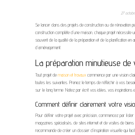
27 octob
Se lancer dans des projets de construction ou de rénovation peut
construction complète d'une maison, chaque projet nécessite 
souvent de la qualité de la préparation et de la planification
d'aménagement.
La préparation minutieuse de v
Tout projet de
maison et travaux
commence par une vision claire
toutes les suivantes. Prenez le temps de réfléchir à vos bes
sur le long terme. Notez par écrit vos idées, vos inspirations 
Comment définir clairement votre visi
Pour définir votre projet avec précision, commencez par lister
magazines spécialisés, de sites internet et de visites de biens
recommande de créer un dossier d'inspiration visuelle qui faci