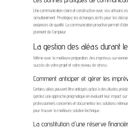
Une communication claire et constructive avec vos artisans est 
simultanément. Privilégiez les échanges écrits pour les décis
exigences de qualité. La communication proactive permet d'ident
prennent de l'ampleur.
La gestion des aléas durant l
Même avec la meilleure préparation, des imprévus surviennent i
succès de votre projet et votre niveau de stress.
Comment anticiper et gérer les impré
Certains aléas peuvent être anticipés grâce à des études préal
gardez une approche pragmatique en évaluant leur impact sur l
professionnels concernés et documentez les solutions retenues.
pour trouver la meilleure solution technique.
La constitution d'une réserve financi