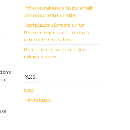
Profitez des meilleures offres pour embellir
votre intérieur pendant les soldes
Expert paysager à Dompierre-sur-Mer :
Clemenceau Paysage vous guide dans la
s
conception de terrasses durables
Choisir la bonne poignée de porte : styles,
matériaux et conseils
ditionne
PAGES
ment
Contact
Mentions Legales
s de