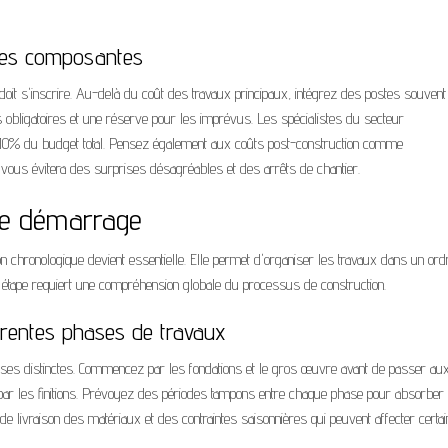
 ses composantes
 doit s'inscrire. Au-delà du coût des travaux principaux, intégrez des postes souvent
 obligatoires et une réserve pour les imprévus. Les spécialistes du secteur
10% du budget total. Pensez également aux coûts post-construction comme
é vous évitera des surprises désagréables et des arrêts de chantier.
t le démarrage
ation chronologique devient essentielle. Elle permet d'organiser les travaux dans un ord
te étape requiert une compréhension globale du processus de construction.
férentes phases de travaux
 phases distinctes. Commencez par les fondations et le gros œuvre avant de passer au
nez par les finitions. Prévoyez des périodes tampons entre chaque phase pour absorber
de livraison des matériaux et des contraintes saisonnières qui peuvent affecter certa