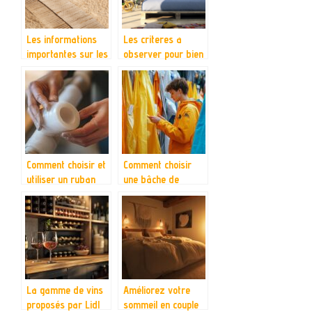
Les informations
Les criteres a
importantes sur les
observer pour bien
chemins en bois
choisir votre
matelas
Comment choisir et
Comment choisir
utiliser un ruban
une bâche de
autovulnisant pour
protection adaptée
vos projets
à vos besoins
d’étanchéité
La gamme de vins
Améliorez votre
proposés par Lidl
sommeil en couple