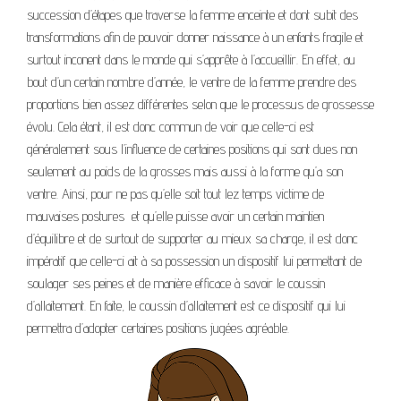
succession d’étapes que traverse la femme enceinte et dont subit des
transformations afin de pouvoir donner naissance à un enfants fragile et
surtout inconent dans le monde qui s’apprête à l’accueillir. En effet, au
bout d’un certain nombre d’année, le ventre de la femme prendre des
proportions bien assez différentes selon que le processus de grossesse
évolu. Cela étant, il est donc commun de voir que celle-ci est
généralement sous l’influence de certaines positions qui sont dues non
seulement au poids de la grosses mais aussi à la forme qu’a son
ventre. Ainsi, pour ne pas qu’elle soit tout lez temps victime de
mauvaises postures et qu’elle puisse avoir un certain maintien
d’équilibre et de surtout de supporter au mieux sa charge, il est donc
impératif que celle-ci ait à sa possession un dispositif lui permettant de
soulager ses peines et de manière efficace à savoir le coussin
d’allaitement. En faite, le coussin d’allaitement est ce dispositif qui lui
permettra d’adopter certaines positions jugées agréable.