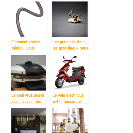
votre fauteuil de
appareil pour
massage!
simplifier le
ramassage de
déchets
Comment choisir
Les punaises de lit,
celui qui vous
les gros fléaux sous
convient ?
votre matelas
Le seul vrai secret
Le vélo électrique
pour réussir des
a-t-il besoin de
gaufres à tous les
révision?
coups, le gaufrier.