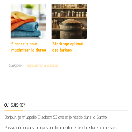
sont-ils de qualité ?
avec la méthode
scandinave des
deux couettes
5 conseils pour
Stockage optimal
maximiser la duree
des farines :
de vie de vos
pourquoi choisir un
chiffons microfibres
fût alimentaire
Catégorie
Accessoires et produits
hermétique
QUI SUIS-JE?
Bonjour, je m’appelle Elisabeth 53 ans et je réside dans la Sarthe.
Passionnée depuis toujours par l’immobilier et l’architecture, je me suis