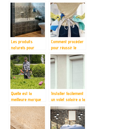
piege connecte ?
sanitaires
Les produits
Comment procéder
naturels pour
pour réussir le
nettoyer votre
nettoyage de sa
toilette
maison ?
Quelle est la
Installer facilement
meilleure marque
un volet solaire a la
de
maison avec Brico-
debroussailleuse :
Volet
Guide d’achat et
conseils