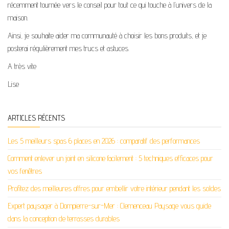
récemment tournée vers le conseil pour tout ce qui touche à l’univers de la
maison.
Ainsi, je souhaite aider ma communauté à choisir les bons produits, et je
posterai régulièrement mes trucs et astuces.
A très vite
Lise
ARTICLES RÉCENTS
Les 5 meilleurs spas 6 places en 2026 : comparatif des performances
Comment enlever un joint en silicone facilement : 5 techniques efficaces pour
vos fenêtres
Profitez des meilleures offres pour embellir votre intérieur pendant les soldes
Expert paysager à Dompierre-sur-Mer : Clemenceau Paysage vous guide
dans la conception de terrasses durables