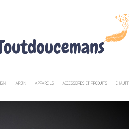
NS
IGN
JARDIN
APPAREILS
ACCESSOIRES ET PRODUITS
CHAUFF