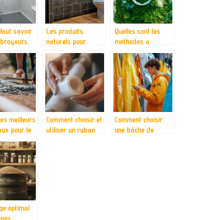
tielles
 faut savoir
Les produits
Quelles sont les
 broyeurs
naturels pour
methodes a
res
nettoyer votre
adopter pour
toilette
assurer la
protection de
l’environnement ?
es meilleurs
Comment choisir et
Comment choisir
ux pour le
utiliser un ruban
une bâche de
autovulnisant pour
protection adaptée
vos projets
à vos besoins
d’étanchéité
ge optimal
ines :