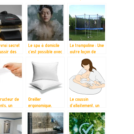
pique
votre fauteuil de
convient ?
massage!
 vrai secret
Le spa à domicile
Le trampoline : Une
ussir des
c’est possible avec
autre façon de
 à tous les
le spa gonflable
s’amuser pour vos
le gaufrier.
enfants
ructeur de
Oreiller
Le coussin
nts, un
ergonomique,
d’allaitement, un
l adapté
pourquoi est ce qu’il
accessoire tant
soins de
vous le faut?
nécessaire pour la
e les
femme enceinte que
s
pour le nouveau né