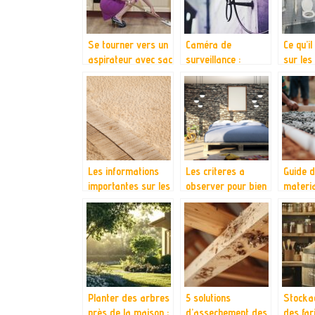
confiden
Se tourner vers un
Caméra de
Ce qu’il
aspirateur avec sac
surveillance :
sur les
comment ça
sanitai
fonctionne ?
Les informations
Les criteres a
Guide d
importantes sur les
observer pour bien
materia
chemins en bois
choisir votre
dallage
matelas
Planter des arbres
5 solutions
Stocka
près de la maison :
d’assechement des
des far