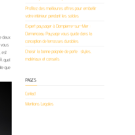
Profitez des meilleures offres pour embellir
votre intérieur pendant les soldes
Expert paysager à Dompierre-sur-Mer :
Clemenceau Paysage vous guide dans la
te deux
conception de terrasses durables
t vous
Choisir la bonne poignée de porte : styles,
, est
matériaux et conseils
 À quel
nte que
PAGES
Contact
Mentions Legales