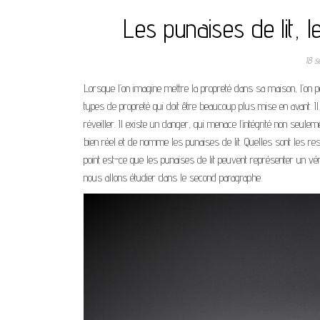
Les punaises de lit, 
18 
Lorsque l’on imagine mettre la propreté dans sa maison, l’on pe
types de propreté qui doit être beaucoup plus mise en avant. Il 
réveiller. Il existe un danger, qui menace l’intégrité non seu
bien réel et de nomme les punaises de lit. Quelles sont les r
point est-ce que les punaises de lit peuvent représenter un v
nous allons étudier dans le second paragraphe.