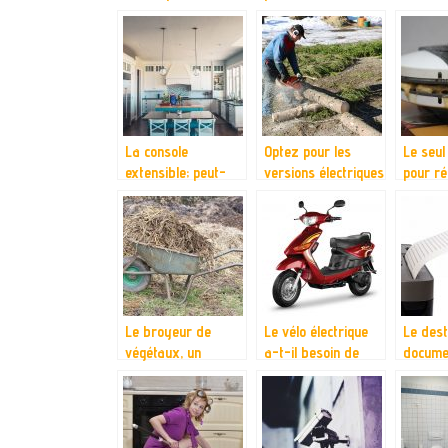
appareil permettant
dans notre vie
télesco
le déplacement en
zone urbaine
La console
Optez pour les
Le seul
extensible; peut-
versions électriques
pour ré
elle vraiment aider
sur les
gaufres
à être plus
tronçonneuses
coups, 
productif ?
Le broyeur de
Le vélo électrique
Le dest
végétaux, un
a-t-il besoin de
docume
appareil pour
révision?
apparei
simplifier le
aux be
ramassage de
détruir
déchets
donnée