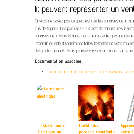
lit peuvent représenter un vér
Si vous ne savez pas ce que c’est que les punaises de lit, al
cas de figures. Les punaises de lit sont de minuscules insect
punaises de lit vous attaque, vous ne ressentez pas de réelle
impératif de aide disparaître de telles bestioles de votre mai
des professionnels. Vous pouvez aussi aller cliquer sur le lie
Documentation associée :
Comment procéder pour réussir le nettoyage de sa ma
Le skate board
L’utilité des
Apprene
électrique, un
parasols chauffants
votre é