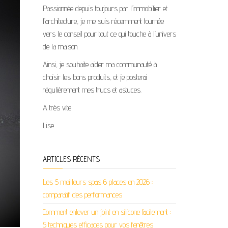
Passionnée depuis toujours par l’immobilier et
l’architecture, je me suis récemment tournée
vers le conseil pour tout ce qui touche à l’univers
de la maison.
Ainsi, je souhaite aider ma communauté à
choisir les bons produits, et je posterai
régulièrement mes trucs et astuces.
A très vite
Lise
ARTICLES RÉCENTS
Les 5 meilleurs spas 6 places en 2026 :
comparatif des performances
Comment enlever un joint en silicone facilement :
5 techniques efficaces pour vos fenêtres