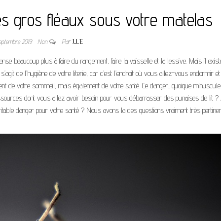
les gros fléaux sous votre matelas
septembre 2019
Non
Par
JULIE
nse beaucoup plus à faire du rangement, faire la vaisselle et la lessive. Mais il exis
s’agit de l’hygiène de votre literie, car c’est l’endroit où vous allez-vous endormir e
lement de votre sommeil, mais également de votre santé. Ce danger, quoique minuscule
essources dont vous allez avoir besoin pour vous débarrasser des punaises de lit ?
éritable danger pour votre santé ? Nous avons la des questions vraiment très pertine