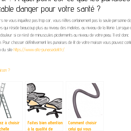
itable danger pour votre santé ?
ors ne vous inquiétez pas trop car, vous n’êtes certainement pas la seule personne d
es qui réside beaucoup plus au niveau des matelas, au niveau de la literie. Lorsque 
 douleur si ce n’est de minuscules picotements au niveau de votre peau. Il est donc
son. Pour chasser définitivement les punaises de lit de votre maison vous pouvez cont
n du site
https://www.allo-punaisedelit.fr/
.
ison ?
z à choisir
Faites bien attention
Comment choisir
chelle
à la qualité de
celui qui vous