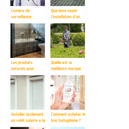
Caméra de
Que faire avant
surveillance :
l’installation d’un
comment ça
piege connecte ?
fonctionne ?
Les produits
Quelle est la
naturels pour
meilleure marque
nettoyer votre
de
toilette
debroussailleuse :
Guide d’achat et
conseils
Installer facilement
Comment acheter le
un volet solaire a la
bon babyphone ?
maison avec Brico-