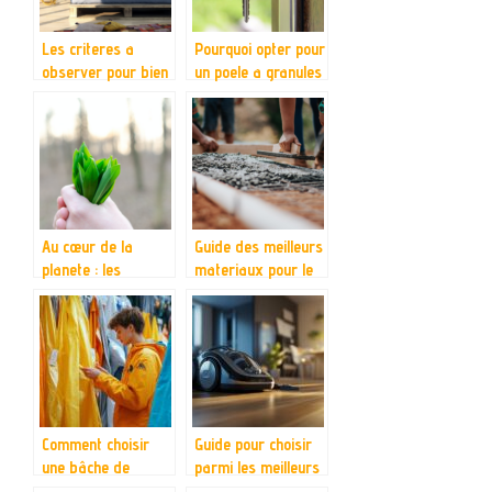
Les criteres a
Pourquoi opter pour
observer pour bien
un poele a granules
choisir votre
?
matelas
Au cœur de la
Guide des meilleurs
planete : les
materiaux pour le
actualites ecolos
dallage
qui font mouche
Comment choisir
Guide pour choisir
une bâche de
parmi les meilleurs
protection adaptée
aspirateurs laveurs