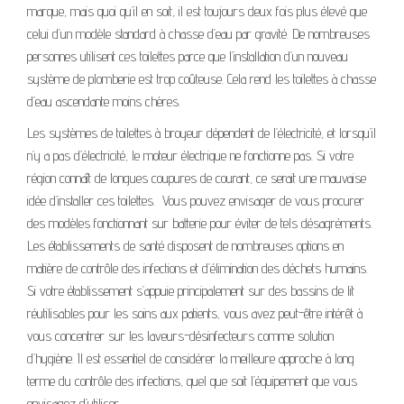
marque, mais quoi qu’il en soit, il est toujours deux fois plus élevé que
celui d’un modèle standard à chasse d’eau par gravité. De nombreuses
personnes utilisent ces toilettes parce que l’installation d’un nouveau
système de plomberie est trop coûteuse. Cela rend les toilettes à chasse
d’eau ascendante moins chères.
Les systèmes de toilettes à broyeur dépendent de l’électricité, et lorsqu’il
n’y a pas d’électricité, le moteur électrique ne fonctionne pas. Si votre
région connaît de longues coupures de courant, ce serait une mauvaise
idée d’installer ces toilettes. Vous pouvez envisager de vous procurer
des modèles fonctionnant sur batterie pour éviter de tels désagréments.
Les établissements de santé disposent de nombreuses options en
matière de contrôle des infections et d’élimination des déchets humains.
Si votre établissement s’appuie principalement sur des bassins de lit
réutilisables pour les soins aux patients, vous avez peut-être intérêt à
vous concentrer sur les laveurs-désinfecteurs comme solution
d’hygiène. Il est essentiel de considérer la meilleure approche à long
terme du contrôle des infections, quel que soit l’équipement que vous
envisagez d’utiliser.