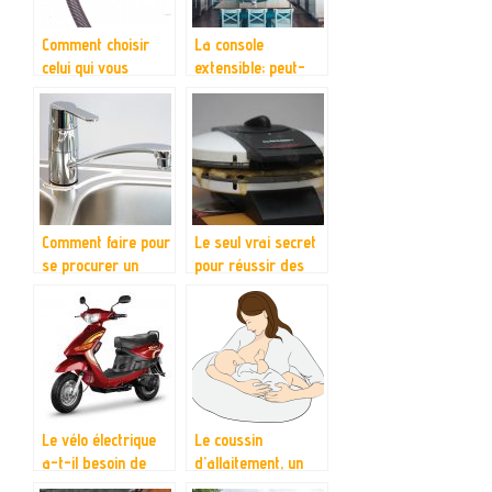
Comment choisir
La console
celui qui vous
extensible; peut-
convient ?
elle vraiment aider
à être plus
productif ?
Comment faire pour
Le seul vrai secret
se procurer un
pour réussir des
mitigeur de cuisine
gaufres à tous les
de haute qualité ?
coups, le gaufrier.
Le vélo électrique
Le coussin
a-t-il besoin de
d’allaitement, un
révision?
accessoire tant