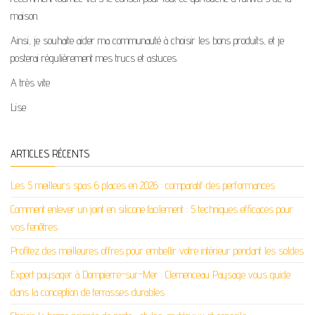
maison.
Ainsi, je souhaite aider ma communauté à choisir les bons produits, et je
posterai régulièrement mes trucs et astuces.
A très vite
Lise
ARTICLES RÉCENTS
Les 5 meilleurs spas 6 places en 2026 : comparatif des performances
Comment enlever un joint en silicone facilement : 5 techniques efficaces pour
vos fenêtres
Profitez des meilleures offres pour embellir votre intérieur pendant les soldes
Expert paysager à Dompierre-sur-Mer : Clemenceau Paysage vous guide
dans la conception de terrasses durables