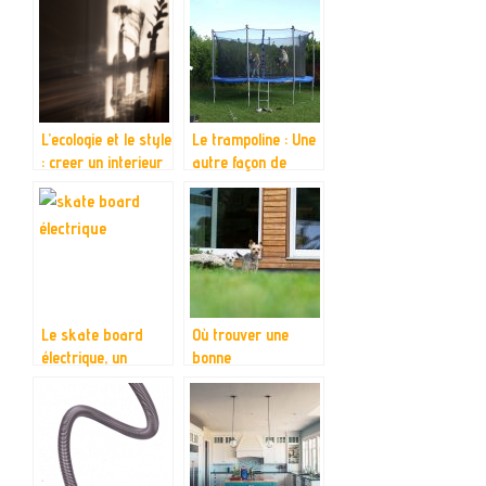
Volet
L’ecologie et le style
Le trampoline : Une
: creer un interieur
autre façon de
respectueux de
s’amuser pour vos
l’environnement
enfants
Le skate board
Où trouver une
électrique, un
bonne
appareil permettant
débroussailleuse
le déplacement en
thermique?
zone urbaine