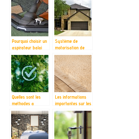
nécessaire pour la
femme enceinte que
pour le nouveau né
Pourquoi choisir un
Système de
aspirateur balai
motorisation de
porte de garage :
quels avantages en
tire-t-on ?
Quelles sont les
Les informations
methodes a
importantes sur les
adopter pour
chemins en bois
assurer la
protection de
l’environnement ?