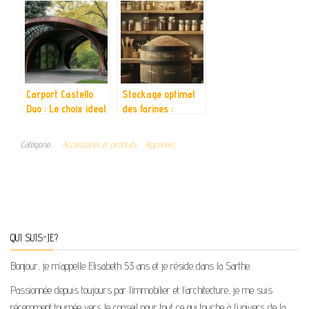
à vos besoins
Carport Castello
Stockage optimal
Duo : Le choix ideal
des farines :
pour proteger deux
pourquoi choisir un
vehicules en toute
fût alimentaire
Catégorie
Accessoires et produits
Appareils
serenite
hermétique
QUI SUIS-JE?
Bonjour, je m’appelle Elisabeth 53 ans et je réside dans la Sarthe.
Passionnée depuis toujours par l’immobilier et l’architecture, je me suis
récemment tournée vers le conseil pour tout ce qui touche à l’univers de la