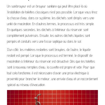
Un sanibroyeur est un broyeur sanitaire qui peut être placé là où
l’installation de toilettes classiques n’est pas possible. Lorsque vous tirez
la chasse d’eau, dans ce système, les déchets sont dirigés vers une
unité de macération. En d’autres termes, le processus est très simple.
En quelques secondes, les déchets à l’intérieur du réservoir sont
complètement pulvérisés. Ensuite, les autres déchets liquides sont
pompés et conduits vers une fosse septique ou dans le sol.
D’un côté, les matières restantes sont broyées, de l’autre, le liquide
restant est pompé. Lorsque le processus est terminé, le dispositif de
macération à l’intérieur du réservoir est désactivé. Dès que les toilettes
sont à nouveau remplies d’eau, la cuvette est propre et vide. Pour que
tout cela fonctionne, il est nécessaire d’avoir une prise électrique à
proximité pour brancher le moteur, une arrivée d’eau et un raccordement
spécial au réseau d’évacuation.